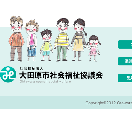
湯
黒
Copyright©2012 Otawara c