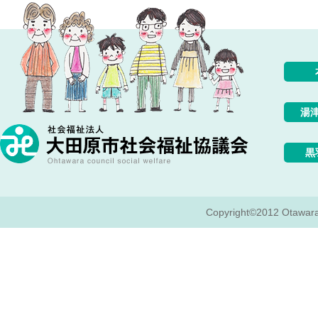
湯
黒
Copyright©2012 Otawara c